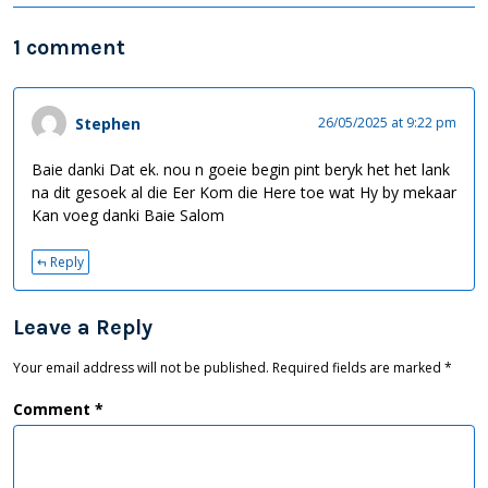
v
1 comment
i
g
a
Stephen
26/05/2025 at 9:22 pm
t
Baie danki Dat ek. nou n goeie begin pint beryk het het lank
i
na dit gesoek al die Eer Kom die Here toe wat Hy by mekaar
Kan voeg danki Baie Salom
o
n
Reply
Leave a Reply
Your email address will not be published.
Required fields are marked
*
Comment
*