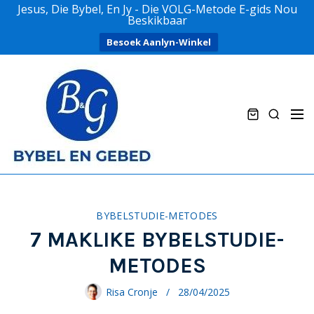
Jesus, Die Bybel, En Jy - Die VOLG-Metode E-gids Nou
Beskikbaar
Besoek Aanlyn-Winkel
S
k
i
p
M
S
t
e
e
o
n
a
c
u
r
o
c
n
h
t
BYBELSTUDIE-METODES
e
7 MAKLIKE BYBELSTUDIE-
n
METODES
t
Risa Cronje
28/04/2025