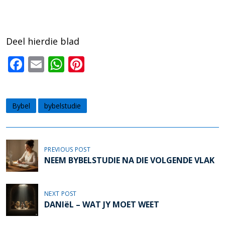
Deel hierdie blad
F
E
W
Pi
ac
m
h
nt
e
ai
at
er
Bybel
bybelstudie
b
l
s
e
o
A
st
o
p
P
PREVIOUS POST
k
p
o
NEEM BYBELSTUDIE NA DIE VOLGENDE VLAK
s
t
NEXT POST
DANIëL – WAT JY MOET WEET
n
a