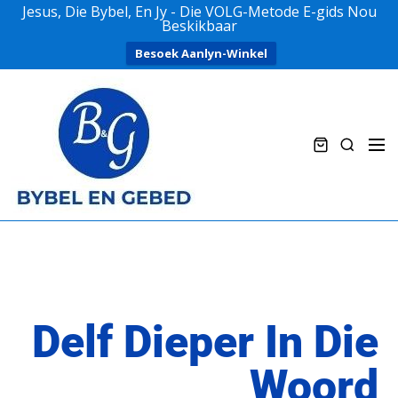
Jesus, Die Bybel, En Jy - Die VOLG-Metode E-gids Nou
Beskikbaar
Besoek Aanlyn-Winkel
Delf Dieper In Die
Woord