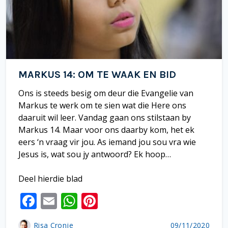
MARKUS 14: OM TE WAAK EN BID
Ons is steeds besig om deur die Evangelie van
Markus te werk om te sien wat die Here ons
daaruit wil leer. Vandag gaan ons stilstaan by
Markus 14. Maar voor ons daarby kom, het ek
eers ‘n vraag vir jou. As iemand jou sou vra wie
Jesus is, wat sou jy antwoord? Ek hoop…
Deel hierdie blad
F
E
W
Pi
ac
m
h
nt
Risa Cronje
09/11/2020