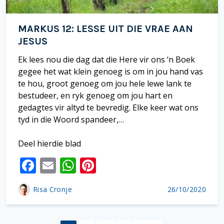
MARKUS 12: LESSE UIT DIE VRAE AAN
JESUS
Ek lees nou die dag dat die Here vir ons ‘n Boek
gegee het wat klein genoeg is om in jou hand vas
te hou, groot genoeg om jou hele lewe lank te
bestudeer, en ryk genoeg om jou hart en
gedagtes vir altyd te bevredig. Elke keer wat ons
tyd in die Woord spandeer,…
Deel hierdie blad
F
E
W
Pi
ac
m
h
nt
Risa Cronje
26/10/2020
e
ai
at
er
b
l
s
e