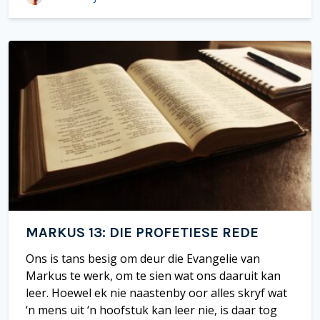
e
ai
at
er
b
l
s
e
o
A
st
o
p
k
p
MARKUS 13: DIE PROFETIESE REDE
Ons is tans besig om deur die Evangelie van
Markus te werk, om te sien wat ons daaruit kan
leer. Hoewel ek nie naastenby oor alles skryf wat
‘n mens uit ‘n hoofstuk kan leer nie, is daar tog