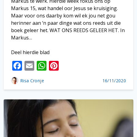
Markus te werk. Hierdie week fokus ons op
Markus 15, wat handel oor Jesus se kruisiging.
Maar voor ons daarby kom wil ek jou net gou
herinner aan ‘n paar dinge wat ons reeds uit die
boek geleer het. WAT ONS REEDS GELEER HET. In
Markus…
Deel hierdie blad
F
E
W
Pi
ac
m
h
nt
Risa Cronje
16/11/2020
e
ai
at
er
b
l
s
e
o
A
st
o
p
k
p