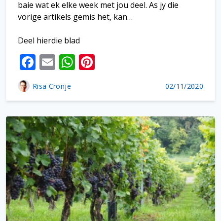
baie wat ek elke week met jou deel. As jy die
vorige artikels gemis het, kan…
Deel hierdie blad
F
E
W
Pi
ac
m
h
nt
Risa Cronje
02/11/2020
e
ai
at
er
b
l
s
e
o
A
st
o
p
k
p