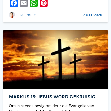
F
E
W
Pi
ac
m
h
nt
Risa Cronje
23/11/2020
e
ai
at
er
b
l
s
e
o
A
st
o
p
k
p
MARKUS 15: JESUS WORD GEKRUISIG
Ons is steeds besig om deur die Evangelie van